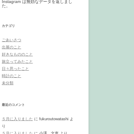
Instagram は無効なデータを返しまし
た。
カテゴリ
ごあいさつ
出展のこと
好きなもののこと
旅立ってみたこと
日々思ったこと
時計のこと
未分類
最近のコメント
５月に入りました
に
fukuroutowatashi
よ
り
５月に入りました
に
小澤 文恵
より