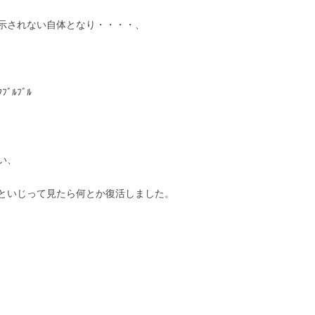
示されない自体となり・・・・、
ﾌﾞﾙﾌﾞﾙ
い、
といじって見たら何とか復活しました。