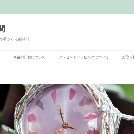
間
Eの手づくり腕時計
コ
ン
今後の日程について
プレゼントラッピングについて
お取り
テ
ン
ツ
へ
ス
キ
ッ
プ