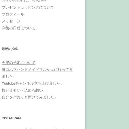
お問い合わせはこちらから
プレゼントラッピングについて
プロフィール
メッセージ
今後の日程について
最近の投稿
今後の予定について
ヨコハマハンドメイドマルシェに行ってき
ました
Youtubeチャンネル立ち上げました！
桜とミモザへ込める想い
自分をパカッと開けてみました♪
INSTAGRAM